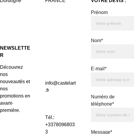
Dordogne"
FRANCE
VOTRE DEVIS :
Prénom
Nom*
NEWSLETTE
R
Découvrez 
E-mail*
nos 
nouveautés et 
info@castelart
nos 
.fr
promotions en 
Numéro de
avant-
téléphone*
première.
Tél.: 
+3378096803
3
Message*