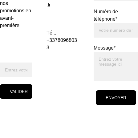
nos 
.fr
promotions en 
Numéro de
avant-
téléphone*
première.
Tél.: 
+3378096803
3
Message*
VALIDER
ENVOYER