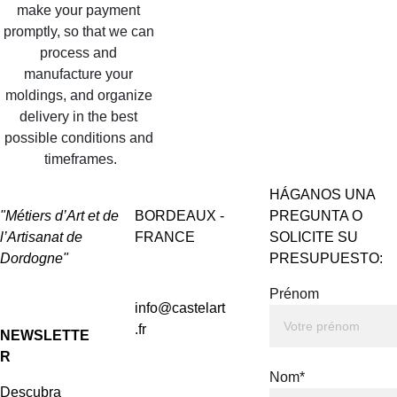
make your payment 
promptly, so that we can 
process and 
manufacture your 
moldings, and organize 
delivery in the best 
possible conditions and 
timeframes.
HÁGANOS UNA 
"Métiers d’Art et de 
BORDEAUX - 
PREGUNTA O 
l’Artisanat de 
FRANCE
SOLICITE SU 
Dordogne"
PRESUPUESTO:
Prénom
info@castelart
.fr
NEWSLETTE
R
Nom*
Descubra 