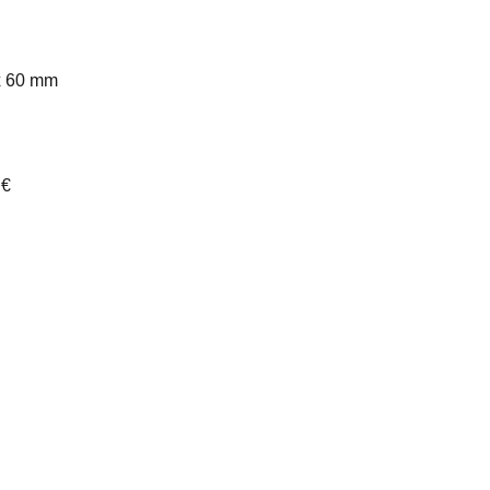
x 60 mm
 €